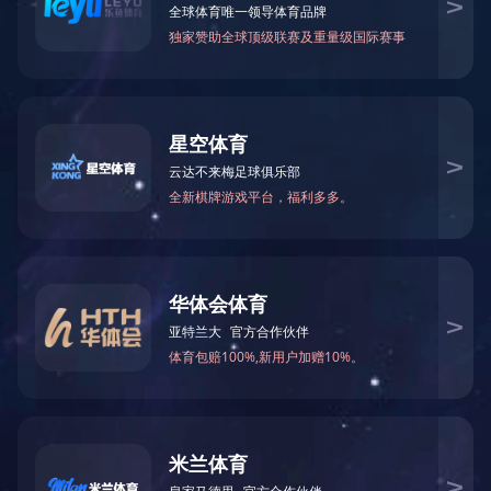
产品中心
爱游戏体育-爱游戏| 爱
游戏官方网站
门窗设备
干燥机系列设备
集成材生产